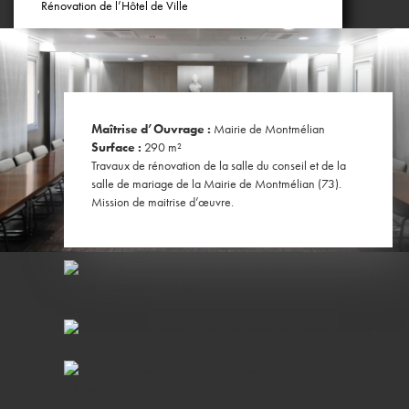
Rénovation de l’Hôtel de Ville
Maîtrise d’Ouvrage :
Mairie de Montmélian
Surface :
290 m²
Travaux de rénovation de la salle du conseil et de la
salle de mariage de la Mairie de Montmélian (73).
Mission de maitrise d’œuvre.