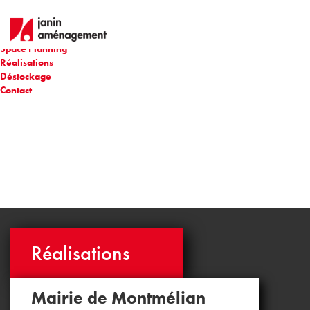
Accueil
Qui sommes nous ?
Mobilier
Space Planning
Réalisations
Déstockage
Contact
Réalisations
Mairie de Montmélian