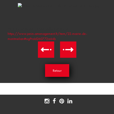
View the embedded image gallery online at:
https://www.janin-amenagement.fr/item/22-mairie-de-
montmelian#sigProId260772a44b
Retour